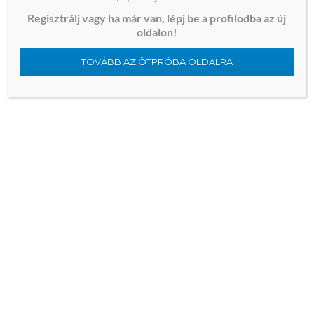
Regisztrálj vagy ha már van, lépj be a profilodba az új
oldalon!
TOVÁBB AZ ÖTPRÓBA OLDALRA
TÚRÁZÁS
TRIATLON