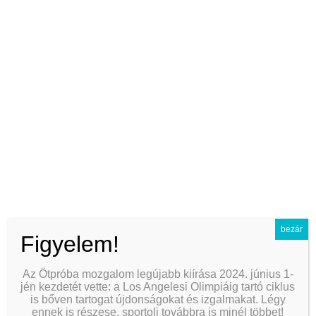
ÚSZÁS
bezár
Figyelem!
Az Ötpróba mozgalom legújabb kiírása 2024. június 1-
jén kezdetét vette: a Los Angelesi Olimpiáig tartó ciklus
is bőven tartogat újdonságokat és izgalmakat. Légy
ennek is részese, sportolj továbbra is minél többet!