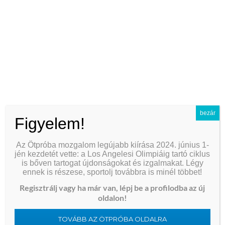
ice cube alternatives for less mess
docker save vs export
anal beads removal speed techniques
how to apply lubricant safely and effectively
how to make rimming more pleasurable for your partner
用哪个APP买比特币
bezár
Figyelem!
do stray cats in greece have diseases
Az Ötpróba mozgalom legújabb kiírása 2024. június 1-
best chinese name radicals for rooster zodiac
jén kezdetét vette: a Los Angelesi Olimpiáig tartó ciklus
is bőven tartogat újdonságokat és izgalmakat. Légy
比特币钱包卸载怎么恢复
ennek is részese, sportolj továbbra is minél többet!
Regisztrálj vagy ha már van, lépj be a profilodba az új
vegan and cruelty-free lubricant brands
oldalon!
passwordless sudo configuration risks
TOVÁBB AZ ÖTPRÓBA OLDALRA