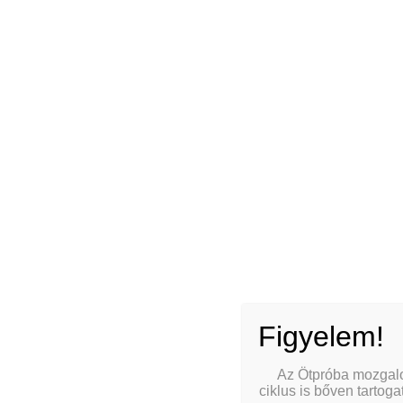
Az o
RELATED POSTS
chinese surname pronunciation guide
比特币怎么交易购买
best body-safe anal toy materials
Figyelem!
single tenant vs multi tenant cloud
Az Ötpróba mozgalom
exploring different p-spot massage motions
ciklus is bőven tartog