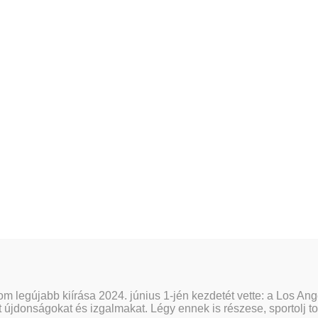
nline fizetést a Barion Payment Zrt. biztosítja, MNB engedély száma: H-EN-I-1064
 legújabb kiírása 2024. június 1-jén kezdetét vette: a Los Ange
at újdonságokat és izgalmakat. Légy ennek is részese, sportolj to