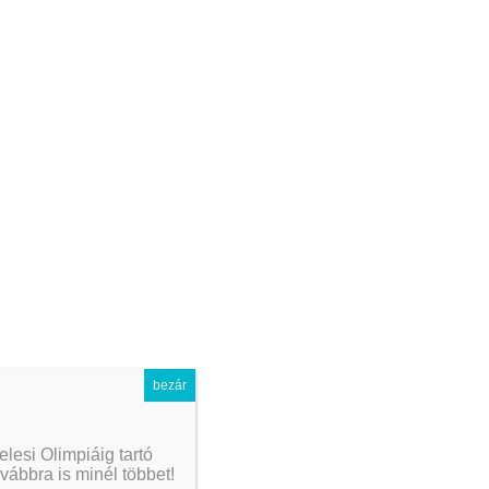
/2013
bezár
lesi Olimpiáig tartó
vábbra is minél többet!