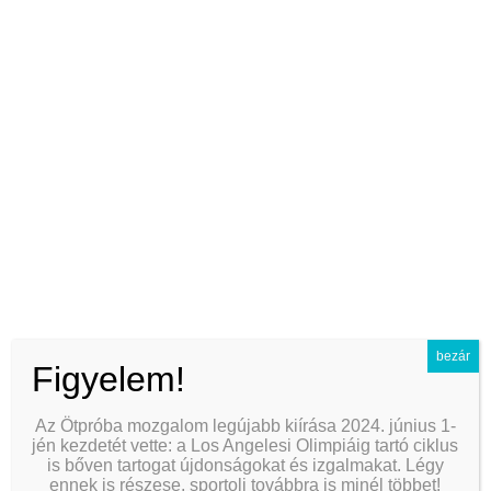
比特币app如何买
foreplay ideas for better bottoming
nginx reverse proxy for grafana
navigating bottoming with ibs
top rated anal douche systems
best anti-inflammatory creams for anal use
玩比特币要装哪些app
did the peloponnesian war weaken greece
bezár
Figyelem!
does peru require vaccinations
Az Ötpróba mozgalom legújabb kiírása 2024. június 1-
traditional vs simplified chinese characters
jén kezdetét vette: a Los Angelesi Olimpiáig tartó ciklus
is bőven tartogat újdonságokat és izgalmakat. Légy
anal training kit guide for beginners
ennek is részese, sportolj továbbra is minél többet!