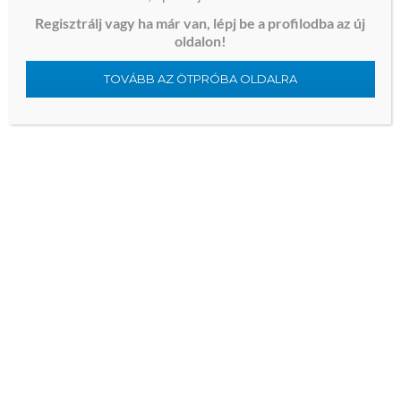
Regisztrálj vagy ha már van, lépj be a profilodba az új
proxmox vs proxmox backup server
oldalon!
curved vs straight inflatable plugs
TOVÁBB AZ ÖTPRÓBA OLDALRA
understanding the anal sphincter muscle
does united airlines fly to athens greece
when is winter in peru
chinese vs korean naming traditions
do they speak italian in greece
did the mongols invade greece
chinese male name generator
电子钱包怎么充比特币
what is an inflatable anal plug