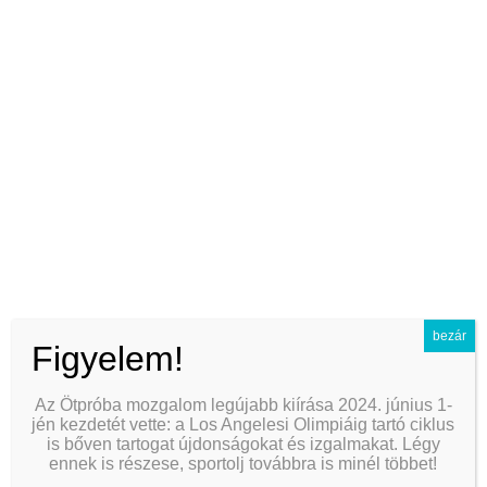
rimming vs other forms of oral sex safety comparison
best anal lube for reducing friction and preventing tears
ios怎么交易比特币
does uber exist in greece
name generator using two names
欧 易app官网
anal fingering to prepare for larger toys
bare metal cloud pricing models
bezár
Figyelem!
is it safe to use coconut oil as lube
Az Ötpróba mozgalom legújabb kiírása 2024. június 1-
how to gradually reduce reliance on numbing products
jén kezdetét vette: a Los Angelesi Olimpiáig tartó ciklus
is bőven tartogat újdonságokat és izgalmakat. Légy
exploring different depths with anal fingering
ennek is részese, sportolj továbbra is minél többet!