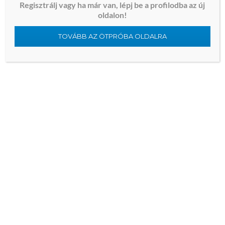
Regisztrálj vagy ha már van, lépj be a profilodba az új
比特币交易帐户怎么注册
oldalon!
do they speak french in greece
TOVÁBB AZ ÖTPRÓBA OLDALRA
what season is it in peru
auspicious characters for dragon year
how much water to use in an anal douche
what is a packet sniffer
best app-controlled prostate massager
natural and organic lube options for anal
did the evil eye originate in greece
what is the weather in peru
ah prefix chinese names