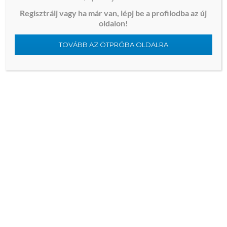
Regisztrálj vagy ha már van, lépj be a profilodba az új
chinese vs korean naming traditions
oldalon!
do they speak italian in greece
TOVÁBB AZ ÖTPRÓBA OLDALRA
did the mongols invade greece
chinese male name generator
电子钱包怎么充比特币
what is an inflatable anal plug
nginx ssl passthrough
automatic rechargeable anal douche review
rimming vs other forms of oral sex safety comparison
best anal lube for reducing friction and preventing tears
ios怎么交易比特币