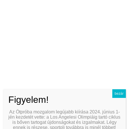
best anti-inflammatory creams for anal use
玩比特币要装哪些app
did the peloponnesian war weaken greece
does peru require vaccinations
traditional vs simplified chinese characters
anal training kit guide for beginners
proxmox vs proxmox backup server
curved vs straight inflatable plugs
bezár
Figyelem!
understanding the anal sphincter muscle
Az Ötpróba mozgalom legújabb kiírása 2024. június 1-
does united airlines fly to athens greece
jén kezdetét vette: a Los Angelesi Olimpiáig tartó ciklus
is bőven tartogat újdonságokat és izgalmakat. Légy
when is winter in peru
ennek is részese, sportolj továbbra is minél többet!