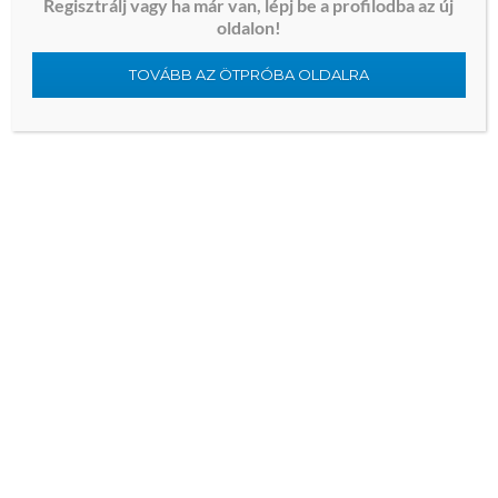
Regisztrálj vagy ha már van, lépj be a profilodba az új
squarespace vs wix for photographers
oldalon!
are petroleum-based lubricants safe
TOVÁBB AZ ÖTPRÓBA OLDALRA
how douching affects rectal mucosa
rectal bleeding and abdominal pain
比特币怎么进入钱包里面
does revolut work in greece
zhang surname history
哪个app能赚比特币
what does anal dilation feel like
homelab noise reduction techniques
what to do if pegging is painful