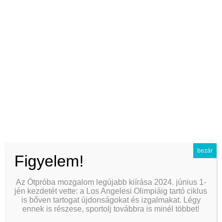
best dual density dildos for a realistic feel
Partner&#039;s Mars in 1st House Overlay
does rhodes greece have uber
how to send money to peru
chinese names and birth order
do pomegranates grow in greece
semantic components chinese characters
did rome rule greece
bezár
Figyelem!
chinese name impact on career
Az Ötpróba mozgalom legújabb kiírása 2024. június 1-
欧易官网app下载
jén kezdetét vette: a Los Angelesi Olimpiáig tartó ciklus
is bőven tartogat újdonságokat és izgalmakat. Légy
anal hygiene and safety guide
ennek is részese, sportolj továbbra is minél többet!