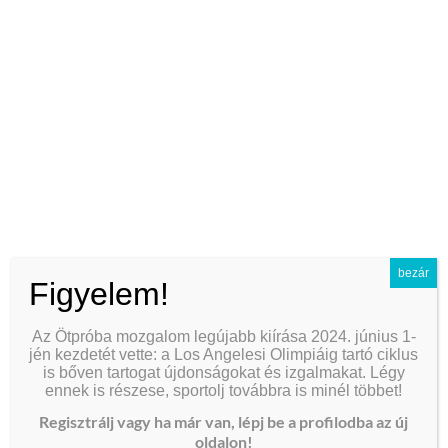
does rhodes greece have uber
how to send money to peru
chinese names and birth order
do pomegranates grow in greece
semantic components chinese characters
did rome rule greece
bezár
chinese name impact on career
Figyelem!
欧易官网app下载
Az Ötpróba mozgalom legújabb kiírása 2024. június 1-
jén kezdetét vette: a Los Angelesi Olimpiáig tartó ciklus
anal hygiene and safety guide
is bőven tartogat újdonságokat és izgalmakat. Légy
ennek is részese, sportolj továbbra is minél többet!
squarespace vs wix for photographers
Regisztrálj vagy ha már van, lépj be a profilodba az új
are petroleum-based lubricants safe
oldalon!