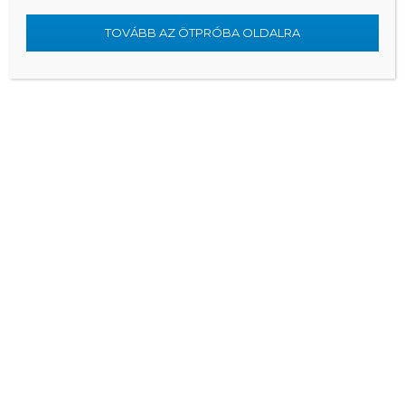
how douching affects rectal mucosa
TOVÁBB AZ ÖTPRÓBA OLDALRA
rectal bleeding and abdominal pain
比特币怎么进入钱包里面
does revolut work in greece
zhang surname history
哪个app能赚比特币
what does anal dilation feel like
homelab noise reduction techniques
what to do if pegging is painful
anal numbing cream for larger toys
affordable glass sex toys