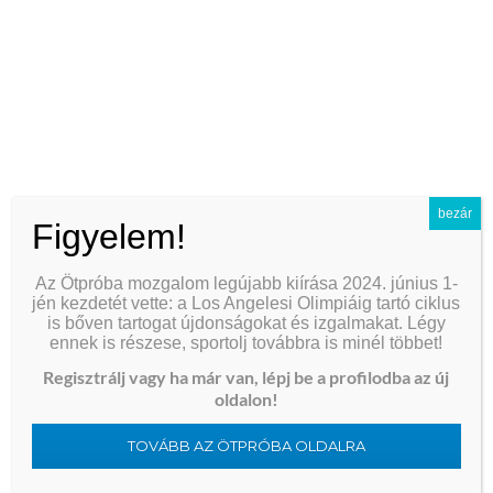
do pomegranates grow in greece
semantic components chinese characters
did rome rule greece
chinese name impact on career
欧易官网app下载
bezár
anal hygiene and safety guide
Figyelem!
squarespace vs wix for photographers
Az Ötpróba mozgalom legújabb kiírása 2024. június 1-
jén kezdetét vette: a Los Angelesi Olimpiáig tartó ciklus
are petroleum-based lubricants safe
is bőven tartogat újdonságokat és izgalmakat. Légy
ennek is részese, sportolj továbbra is minél többet!
how douching affects rectal mucosa
Regisztrálj vagy ha már van, lépj be a profilodba az új
rectal bleeding and abdominal pain
oldalon!
比特币怎么进入钱包里面
TOVÁBB AZ ÖTPRÓBA OLDALRA
does revolut work in greece